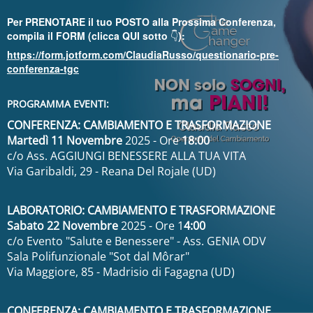
Per PRENOTARE il tuo POSTO alla Prossima Conferenza,
compila il FORM (clicca QUI sotto
👇
):
https://form.jotform.com/ClaudiaRusso/questionario-pre-
conferenza-tgc
PROGRAMMA EVENTI:
CONFERENZA: CAMBIAMENTO E TRASFORMAZIONE
Martedì 11 Novembre
2025 - Ore
18:00
c/o Ass. AGGIUNGI BENESSERE ALLA TUA VITA
Via Garibaldi, 29 - Reana Del Rojale (UD)
LABORATORIO: CAMBIAMENTO E TRASFORMAZIONE
Sabato 22 Novembre
2025 - Ore 1
4:00
c/o Evento "Salute e Benessere" - Ass. GENIA ODV
Sala Polifunzionale "Sot dal Môrar"
Via Maggiore, 85 - Madrisio di Fagagna (UD)
CONFERENZA: CAMBIAMENTO E TRASFORMAZIONE