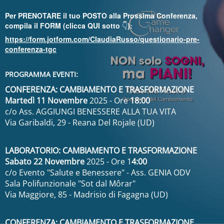
Per PRENOTARE il tuo POSTO alla Prossima Conferenza,
compila il FORM (clicca QUI sotto
👇
):
https://form.jotform.com/ClaudiaRusso/questionario-pre-
conferenza-tgc
PROGRAMMA EVENTI:
CONFERENZA: CAMBIAMENTO E TRASFORMAZIONE
Martedì 11 Novembre
2025 - Ore
18:00
c/o Ass. AGGIUNGI BENESSERE ALLA TUA VITA
Via Garibaldi, 29 - Reana Del Rojale (UD)
LABORATORIO: CAMBIAMENTO E TRASFORMAZIONE
Sabato 22 Novembre
2025 - Ore 1
4:00
c/o Evento "Salute e Benessere" - Ass. GENIA ODV
Sala Polifunzionale "Sot dal Môrar"
Via Maggiore, 85 - Madrisio di Fagagna (UD)
CONFERENZA: CAMBIAMENTO E TRASFORMAZIONE